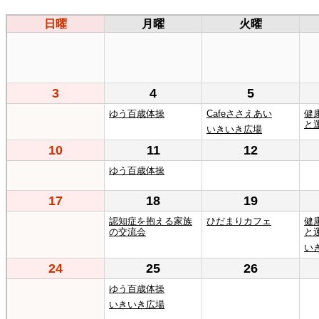
日曜
月曜
火曜
3
4
5
ゆう百歳体操
Cafeささえあい
健
と
いきいき広場
10
11
12
ゆう百歳体操
17
18
19
認知症を抱える家族
ひだまりカフェ
健
の交流会
と
い
24
25
26
ゆう百歳体操
いきいき広場