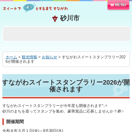
MENU
本
文
へ
移
動
す
る
ホーム
>
観光情報
>
お知らせ
> すながわスイートスタンプラリー202
6が開催されます
すながわスイートスタンプラリー2026が開
催されます
すながわスイートスタンプラリーが今年度も開催されます°˖✧
砂川のまちを巡ってスタンプを集め、豪華賞品に応募しませんか？🎁✨
開催期間
令和８年５月１日(金)～9月30日(水)