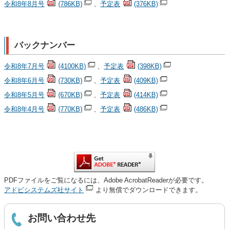
令和8年8月号
(786KB)
、
予定表
(376KB)
バックナンバー
令和8年7月号
(4100KB)
、
予定表
(398KB)
令和8年6月号
(730KB)
、
予定表
(409KB)
令和8年5月号
(670KB)
、
予定表
(414KB)
令和8年4月号
(770KB)
、
予定表
(486KB)
PDFファイルをご覧になるには、Adobe AcrobatReaderが必要です。
アドビシステムズ社サイト
より無償でダウンロードできます。
お問い合わせ先