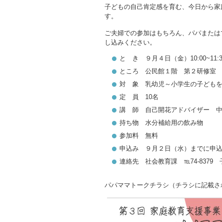
子どもの自己肯定感を育む、今日から家
す。
ご夫婦での参加はもちろん、パパまたは
し込みください。
と き ９月４日（金）10:00~11:3
ところ 公民館１階 第２研修室
対 象 乳幼児～小学生の子ども
定 員 10名
講 師 自己開花アドバイザー 
持ち物 水分補給用の飲み物
参加料 無料
申込み ９月２日（水）までに申
連絡先 社会教育課 ℡74‐8379 
パパママトークチラシ（チラシに記載さ