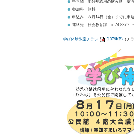
持ち物 水分補給用の飲み物 ※
参加料 無料
申込み ８月14日（金）までに申
連絡先 社会教育課 ℡74-8379 
学び体験教室チラシ
(1079KB)
（チ