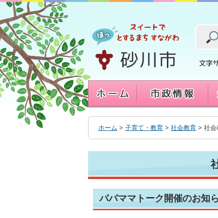
本
文
へ
移
動
す
る
ホーム
>
子育て・教育
>
社会教育
> 社
パパママトーク開催のお知