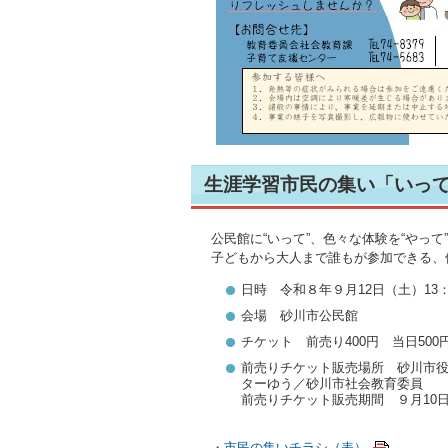
生涯学習市民の集い「いって
公民館に“いって”、色々な体験を“やって
子どもから大人まで誰もが参加できる、
日時 令和８年９月12日（土）13：0
会場 砂川市公民館
チケット 前売り400円 当日50
前売りチケット販売場所 砂川市役
ターゆう／砂川市社会教育委員
前売りチケット販売期間 ９月10
・市民の集いチラシ（表）