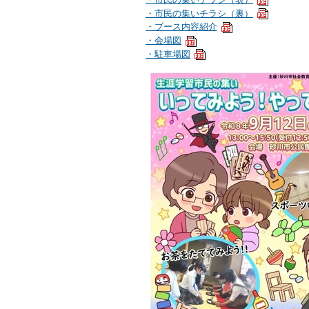
・市民の集いチラシ（裏）
・ブース内容紹介
・会場図
・駐車場図