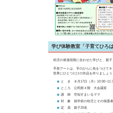
学び体験教室「子育てひろ
幼児の発達段階に合わせた学びと、親子
手形アートは、手のひらに色をつけてキ
世界にひとつだけの作品を作りましょう
と き ８月17日（月）10:00~11:3
ところ 公民館４階 大会議室
講 師 空知すまいるママ
対 象 就学前の幼児とその保護
定 員 親子20名