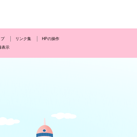
ップ
リンク集
HPの操作
録表示