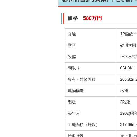
価格
580万円
交通
JR函館本
学区
砂川学園
設備
上下水道
間取り
6SLDK
専有・建物面積
205.82m
建物構造
木造
階建
2階建
築年月
1982(昭
土地面積（坪数）
317.86m
接道状況
東・北 