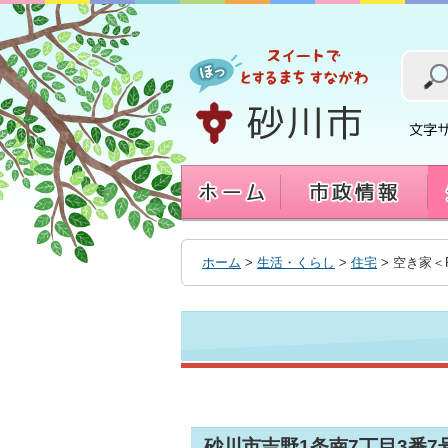
本
文
へ
移
動
す
る
ホーム
>
生活・くらし
>
住宅
> 空き家＜R
砂川市吉野1条南7丁目3番7