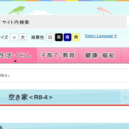
Select Language
▼
8-4＞
空き家＜R8-4＞
号