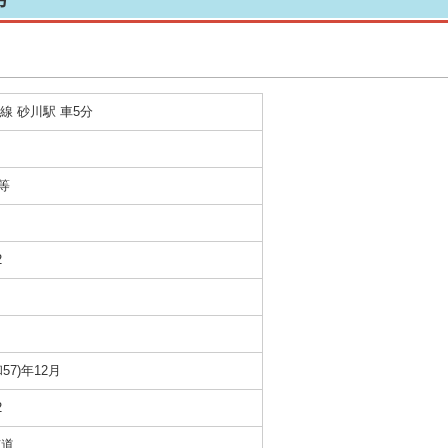
線 砂川駅 車5分
等
2
和57)年12月
2
市道