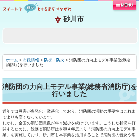
MENU
本
文
へ
移
動
す
る
ホーム
>
市政情報
>
防災・防火
> 消防団の力向上モデル事業(総務省
消防庁)を行いました
消防団の力向上モデル事業(総務省消防庁)を
行いました
近年では災害が多発化・激甚化しており、消防団の活動の重要性はこれま
でよりも高くなっています。
しかし、全国の消防団員数が年々減少を続けています。こうした状況を打
開するために、総務省消防庁は令和４年度より「消防団の力向上モデル事
業」を実施しており、砂川市も本事業を活用することで消防団の普及や消