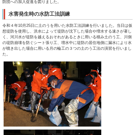
防団への加入促進を図りました。
水害発生時の水防工法訓練
令和４年10月25日に土のうを用いた水防工法訓練を行いました。当日は仮
想堤防を使用し、洪水によって堤防が沈下した場合や増水する速さが著し
く、河川水が堤防を越えるおそれがあるときに用いる積み土のう工、川側
の堤防崩壊を防ぐシート張り工、増水中に堤防の居住地側に漏水により水
が噴き出した場合に用いる月の輪工の３つの土のう工法の演習を行いまし
た。