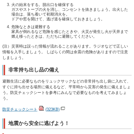
火の始末をする。脱出口を確保する
ガスやストーブの火を消し、コンセントを抜きましょう。出火した
場合は、落ち着いて初期消火を。
ドアや窓を開けて、逃げ道を確保しておきましょう。
危険なときは避難する
家具が倒れるなど危険を感じたときや、火災が発生し火が天井まで
燃え移ったときは、ただちに避難してください。
(注）災害時は誤った情報が流れることがあります。ラジオなどで正しい
情報を入手しましょう。 しばらくの間は余震の危険がありますので注意
しましょう。
非常持ち出し品の備え
避難生活に必要なものをリュックサックなどの非常持ち出し袋に入れて、
すぐに持ち出せる場所に備えるなど、平常時から災害の発生に備えましょ
う。防災チェックシートを参考にみんなで必要なものを考えてみましょ
う。
防災チェックシート
(323KB)
地震から安全に逃げよう！