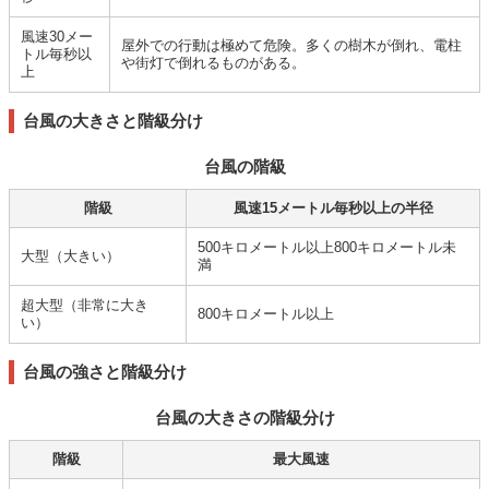
風速30メー
屋外での行動は極めて危険。多くの樹木が倒れ、電柱
トル毎秒以
や街灯で倒れるものがある。
上
台風の大きさと階級分け
台風の階級
階級
風速15メートル毎秒以上の半径
500キロメートル以上800キロメートル未
大型（大きい）
満
超大型（非常に大き
800キロメートル以上
い）
台風の強さと階級分け
台風の大きさの階級分け
階級
最大風速