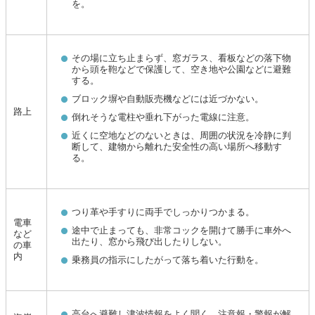
を。
その場に立ち止まらず、窓ガラス、看板などの落下物
から頭を鞄などで保護して、空き地や公園などに避難
する。
ブロック塀や自動販売機などには近づかない。
路上
倒れそうな電柱や垂れ下がった電線に注意。
近くに空地などのないときは、周囲の状況を冷静に判
断して、建物から離れた安全性の高い場所へ移動す
る。
つり革や手すりに両手でしっかりつかまる。
電車
途中で止まっても、非常コックを開けて勝手に車外へ
など
出たり、窓から飛び出したりしない。
の車
内
乗務員の指示にしたがって落ち着いた行動を。
高台へ避難し津波情報をよく聞く。注意報・警報が解