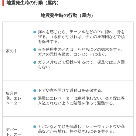
地震発生時の行動（屋内）
地震発生時の行動（屋内）
揺れを感じたら、テーブルなどの下に隠れ、身を
守る。（余裕がなければ、手近の座布団などで頭
を保護する。
火を使用中のときは、ただちに火の始末をする。
家の中
ガスの元栓も締め、コンセントは抜く。
ガラス片などで怪我をするので、裸足では歩き回
らない
ドアや窓を開けて避難口を確保する。
集合住
宅、エレ
避難にエレベーターは絶対使わない。炎と煙に巻
ベーター
き込まれないように階段を使って避難する。
カバンなどで頭を保護し、ショーウィンドウや商
デパー
品などから離れ、柱や壁ぎわに身を寄せる。
ト、スー