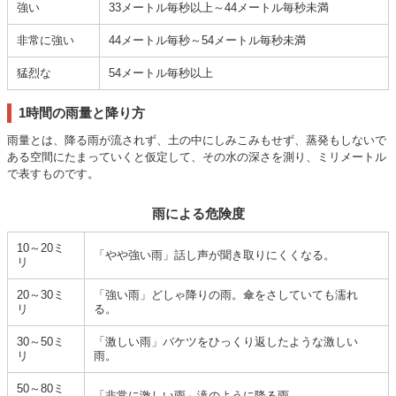
強い
33メートル毎秒以上～44メートル毎秒未満
非常に強い
44メートル毎秒～54メートル毎秒未満
猛烈な
54メートル毎秒以上
1時間の雨量と降り方
雨量とは、降る雨が流されず、土の中にしみこみもせず、蒸発もしないで
ある空間にたまっていくと仮定して、その水の深さを測り、ミリメートル
で表すものです。
雨による危険度
10～20ミ
「やや強い雨」話し声が聞き取りにくくなる。
リ
20～30ミ
「強い雨」どしゃ降りの雨。傘をさしていても濡れ
リ
る。
30～50ミ
「激しい雨」バケツをひっくり返したような激しい
リ
雨。
50～80ミ
「非常に激しい雨」滝のように降る雨。