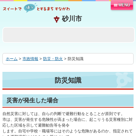
MENU
本
文
へ
移
動
す
る
ホーム
>
市政情報
>
防災・防火
> 防災知識
防災知識
災害が発生した場合
自然災害に対しては、自らの判断で避難行動をとることが原則です。
市は、災害が発生する危険性が高まった場合に、起こりうる災害種別に対
応した区域を示して避難勧告等を発令
します。自宅や学校・職場等にはそのような危険があるのか、指定されて