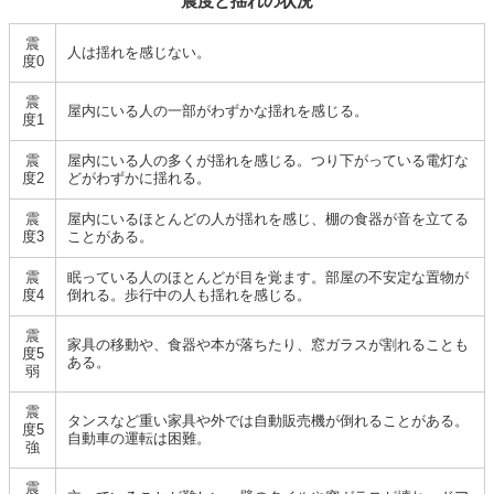
震度と揺れの状況
震
人は揺れを感じない。
度0
震
屋内にいる人の一部がわずかな揺れを感じる。
度1
震
屋内にいる人の多くが揺れを感じる。つり下がっている電灯な
度2
どがわずかに揺れる。
震
屋内にいるほとんどの人が揺れを感じ、棚の食器が音を立てる
度3
ことがある。
震
眠っている人のほとんどが目を覚ます。部屋の不安定な置物が
度4
倒れる。歩行中の人も揺れを感じる。
震
家具の移動や、食器や本が落ちたり、窓ガラスが割れることも
度5
ある。
弱
震
タンスなど重い家具や外では自動販売機が倒れることがある。
度5
自動車の運転は困難。
強
震