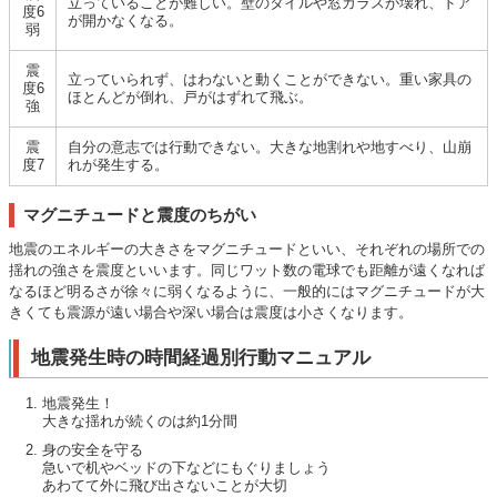
立っていることが難しい。壁のタイルや窓ガラスが壊れ、ドア
度6
が開かなくなる。
弱
震
立っていられず、はわないと動くことができない。重い家具の
度6
ほとんどが倒れ、戸がはずれて飛ぶ。
強
震
自分の意志では行動できない。大きな地割れや地すべり、山崩
度7
れが発生する。
マグニチュードと震度のちがい
地震のエネルギーの大きさをマグニチュードといい、それぞれの場所での
揺れの強さを震度といいます。同じワット数の電球でも距離が遠くなれば
なるほど明るさが徐々に弱くなるように、一般的にはマグニチュードが大
きくても震源が遠い場合や深い場合は震度は小さくなります。
地震発生時の時間経過別行動マニュアル
地震発生！
大きな揺れが続くのは約1分間
身の安全を守る
急いで机やベッドの下などにもぐりましょう
あわてて外に飛び出さないことが大切