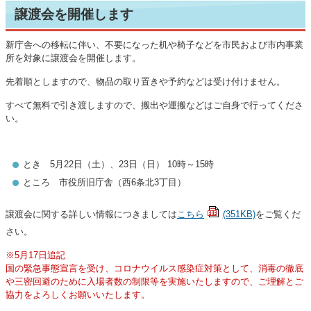
譲渡会を開催します
新庁舎への移転に伴い、不要になった机や椅子などを市民および市内事業
所を対象に譲渡会を開催します。
先着順としますので、物品の取り置きや予約などは受け付けません。
すべて無料で引き渡しますので、搬出や運搬などはご自身で行ってくださ
い。
とき 5月22日（土）、23日（日） 10時～15時
ところ 市役所旧庁舎（西6条北3丁目）
譲渡会に関する詳しい情報につきましては
こちら
(351KB)
をご覧くだ
さい。
※5月17日追記
国の緊急事態宣言を受け、コロナウイルス感染症対策として、消毒の徹底
や三密回避のために入場者数の制限等を実施いたしますので、ご理解とご
協力をよろしくお願いいたします。