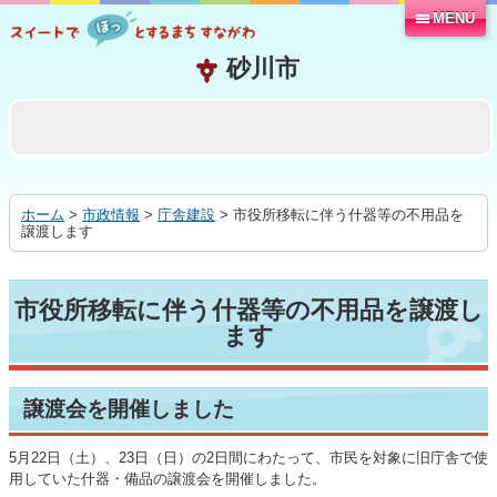
MENU
本
文
へ
移
動
す
る
ホーム
>
市政情報
>
庁舎建設
> 市役所移転に伴う什器等の不用品を
譲渡します
市役所移転に伴う什器等の不用品を譲渡し
ます
譲渡会を開催しました
5月22日（土）、23日（日）の2日間にわたって、市民を対象に旧庁舎で使
用していた什器・備品の譲渡会を開催しました。