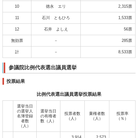
10
徳永 エリ
2,315票
11
石川 ともひろ
1,533票
12
石井 よしえ
56票
無効票
－
285票
計
－
8,533票
参議院比例代表選出議員選挙
投票結果
比例代表選出議員選挙投票結果
選挙当日
の選挙人
選挙当日
投票者数
棄権者数
投票率
名簿登録
の有権者
（人）
（人）
（％）
者数
数（人）
（人）
3,914
2,573