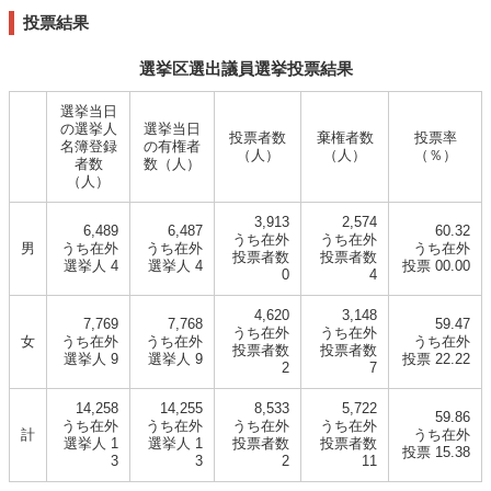
投票結果
選挙区選出議員選挙投票結果
選挙当日
の選挙人
選挙当日
投票者数
棄権者数
投票率
名簿登録
の有権者
（人）
（人）
（％）
者数
数（人）
（人）
3,913
2,574
6,489
6,487
60.32
うち在外
うち在外
男
うち在外
うち在外
うち在外
投票者数
投票者数
選挙人 4
選挙人 4
投票 00.00
0
4
4,620
3,148
7,769
7,768
59.47
うち在外
うち在外
女
うち在外
うち在外
うち在外
投票者数
投票者数
選挙人 9
選挙人 9
投票 22.22
2
7
14,258
14,255
8,533
5,722
59.86
うち在外
うち在外
うち在外
うち在外
計
うち在外
選挙人 1
選挙人 1
投票者数
投票者数
投票 15.38
3
3
2
11