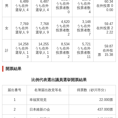
6,489
6,487
60.34
うち在外
うち在外
男
うち在外
うち在外
在外投票 0
投票者数
投票者数
選挙人 4
選挙人 4
0.00
0
4
4,620
3,148
7,769
7,768
59.47
うち在外
うち在外
女
うち在外
うち在外
在外投票 2
投票者数
投票者数
選挙人 9
選挙人 9
2.22
2
7
14,258
14,255
8,534
5,721
59.87
うち在外
うち在外
うち在外
うち在外
計
在外投
選挙人 1
選挙人 1
投票者数
投票者数
票 15.38
3
3
2
11
開票結果
比例代表選出議員選挙開票結果
届出番号
名簿届出政党等名
得票数（砂川市分）
1
幸福実現党
22.000票
2
日本維新の会
437.000票