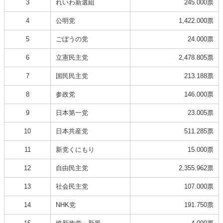
3
れいわ新選組
245.000票
4
公明党
1,422.000票
5
ごぼうの党
24.000票
6
立憲民主党
2,478.805票
7
国民民主党
213.188票
8
参政党
146.000票
9
日本第一党
23.005票
10
日本共産党
511.285票
11
新党くにもり
15.000票
12
自由民主党
2,355.962票
13
社会民主党
107.000票
14
NHK党
191.750票