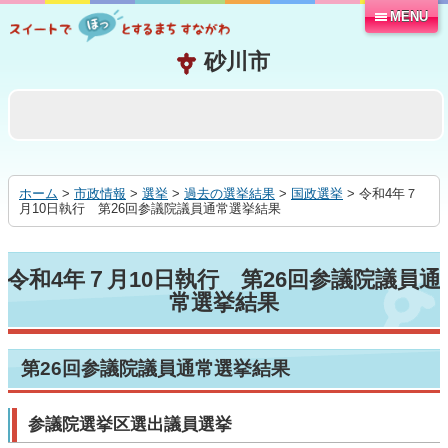
MENU
本
文
へ
移
動
す
る
ホーム
>
市政情報
>
選挙
>
過去の選挙結果
>
国政選挙
> 令和4年７
月10日執行 第26回参議院議員通常選挙結果
令和4年７月10日執行 第26回参議院議員通
常選挙結果
第26回参議院議員通常選挙結果
参議院選挙区選出議員選挙