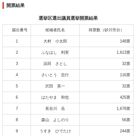
開票結果
選挙区選出議員選挙開票結果
届出番号
候補者氏名
得票数（砂川市分）
1
大村 小太郎
148票
2
ふなはし 利実
1,613票
3
浜田 さとし
32票
4
さいとう 忠行
116票
5
沢田 英一
32票
6
はたやま 和也
425票
7
長谷川 岳
1,678票
8
森山 よしのり
56票
9
うすき ひでたけ
244票