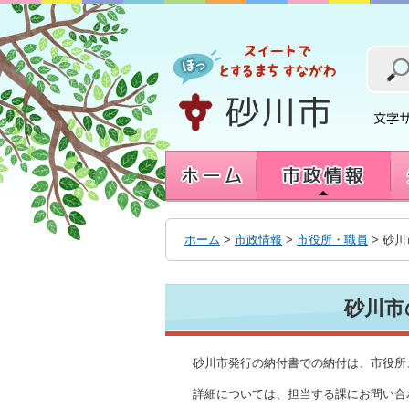
本
文
へ
移
動
す
る
ホーム
>
市政情報
>
市役所・職員
> 砂
砂川市
砂川市発行の納付書での納付は、市役所
詳細については、担当する課にお問い合