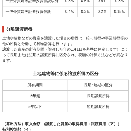
一般外貨建等証券投資信託以外
0.8％
0.6％
0.4％
0.3％
一般外貨建等証券投資信託
0.4％
0.3％
0.2％
0.15％
分離譲渡所得
土地や建物などの資産を譲渡した場合の所得は、給与所得や事業所得等の
他の所得と分離して税額計算を行います。
譲渡した資産の所有期間（譲渡した年の1月1日を基準に判定します）によ
って長期または短期の譲渡所得に区分され、税額の計算方法などが異なり
ます。
土地建物等に係る譲渡所得の区分
所有期間
長期･短期の区分
5年超
長期譲渡所得
5年以下
短期譲渡所得
（算出方法）収入金額－(譲渡した資産の取得費用＋譲渡費用（ア））－
特別控除額（イ）