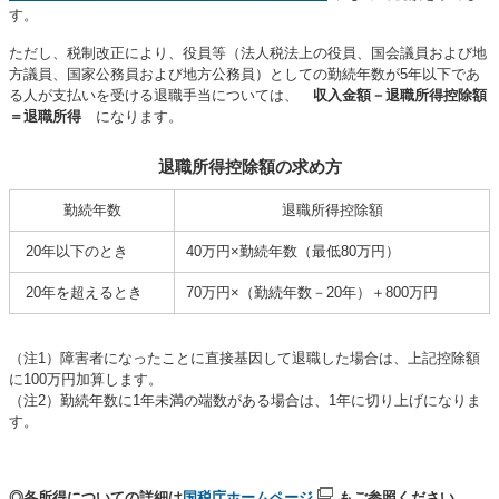
す。
ただし、税制改正により、役員等（法人税法上の役員、国会議員および地
方議員、国家公務員および地方公務員）としての勤続年数が5年以下であ
る人が支払いを受ける退職手当については、
収入金額－退職所得控除額
＝退職所得
になります。
退職所得控除額の求め方
勤続年数
退職所得控除額
20年以下のとき
40万円×勤続年数（最低80万円）
20年を超えるとき
70万円×（勤続年数－20年）＋800万円
（注1）障害者になったことに直接基因して退職した場合は、上記控除額
に100万円加算します。
（注2）勤続年数に1年未満の端数がある場合は、1年に切り上げになりま
す。
◎各所得についての詳細は
国税庁ホームページ
もご参照ください。