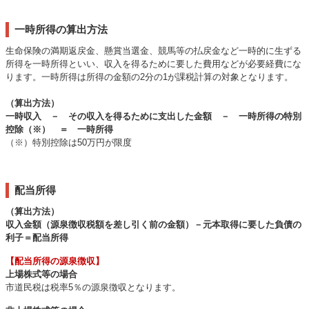
一時所得の算出方法
生命保険の満期返戻金、懸賞当選金、競馬等の払戻金など一時的に生ずる
所得を一時所得といい、収入を得るために要した費用などが必要経費にな
ります。一時所得は所得の金額の2分の1が課税計算の対象となります。
（算出方法）
一時収入 － その収入を得るために支出した金額 － 一時所得の特別
控除（※） ＝ 一時所得
（※）特別控除は50万円が限度
配当所得
（算出方法）
収入金額（源泉徴収税額を差し引く前の金額）－元本取得に要した負債の
利子＝配当所得
【配当所得の源泉徴収】
上場株式等の場合
市道民税は税率5％の源泉徴収となります。