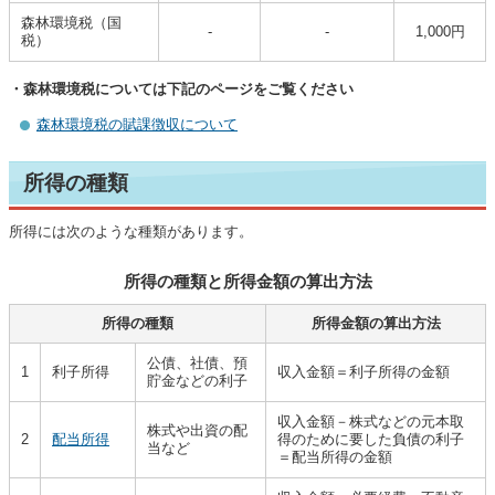
森林環境税（国
-
-
1,000円
税）
・森林環境税については下記のページをご覧ください
森林環境税の賦課徴収について
所得の種類
所得には次のような種類があります。
所得の種類と所得金額の算出方法
所得の種類
所得金額の算出方法
公債、社債、預
1
利子所得
収入金額＝利子所得の金額
貯金などの利子
収入金額－株式などの元本取
株式や出資の配
2
配当所得
得のために要した負債の利子
当など
＝配当所得の金額