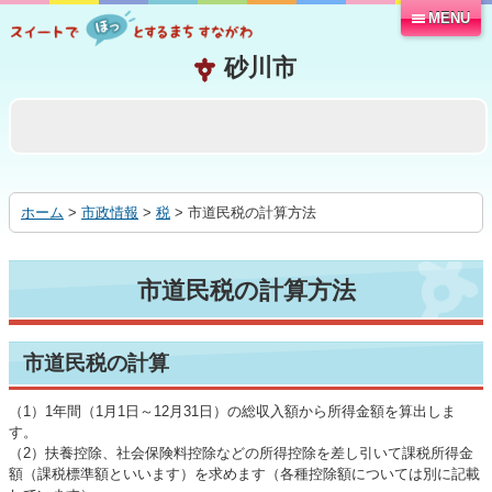
MENU
本
文
へ
移
動
す
る
ホーム
>
市政情報
>
税
> 市道民税の計算方法
市道民税の計算方法
市道民税の計算
（1）1年間（1月1日～12月31日）の総収入額から所得金額を算出しま
す。
（2）扶養控除、社会保険料控除などの所得控除を差し引いて課税所得金
額（課税標準額といいます）を求めます（各種控除額については別に記載