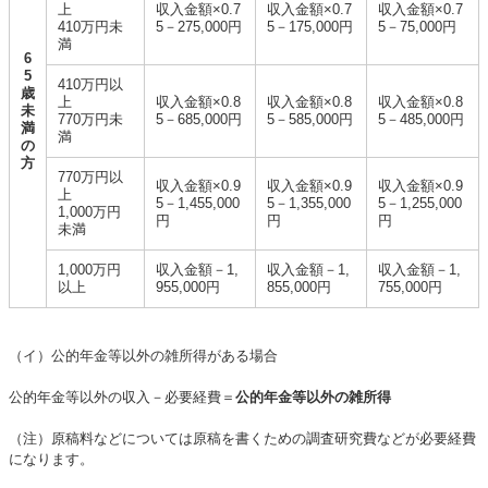
上
収入金額×0.7
収入金額×0.7
収入金額×0.7
410万円未
5－275,000円
5－175,000円
5－75,000円
満
6
5
410万円以
歳
上
収入金額×0.8
収入金額×0.8
収入金額×0.8
未
770万円未
5－685,000円
5－585,000円
5－485,000円
満
満
の
方
770万円以
収入金額×0.9
収入金額×0.9
収入金額×0.9
上
5－1,455,000
5－1,355,000
5－1,255,000
1,000万円
円
円
円
未満
1,000万円
収入金額－1,
収入金額－1,
収入金額－1,
以上
955,000円
855,000円
755,000円
（イ）公的年金等以外の雑所得がある場合
公的年金等以外の収入－必要経費＝
公的年金等以外の雑所得
（注）原稿料などについては原稿を書くための調査研究費などが必要経費
になります。