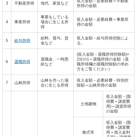
収入金額－必要経費＝不動産
3
不動産所得
地代、家賃など
所得の金額
事業をしている
収入金額－必要経費＝事業所
4
事業所得
場合に生じる所
得の金額
得
給料、賞与、賃
収入金額－給与所得控除によ
5
給与所得
金など
る。
(収入金額－退職所得控除額)×
退職金、一時恩
2分の1＝退職所得の金額（退
6
退職所得
給など
職所得欄の退職控除額の求め
方をご覧ください）
山林を売った場
収入金額－必要経費－特別控
7
山林所得
合に生じる所得
除額＝山林所得の金額
収入金額－(取
得費＋譲渡費
土地建物
用)＝譲渡所得
の金額
収入金額－(取
得費＋譲渡費
株式等
用＋借入金利