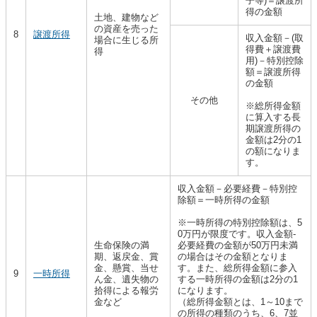
子等)＝譲渡所
得の金額
土地、建物など
の資産を売った
8
譲渡所得
収入金額－(取
場合に生じる所
得費＋譲渡費
得
用)－特別控除
額＝譲渡所得
の金額
その他
※総所得金額
に算入する長
期譲渡所得の
金額は2分の1
の額になりま
す。
収入金額－必要経費－特別控
除額＝一時所得の金額
※一時所得の特別控除額は、5
0万円が限度です。収入金額-
生命保険の満
必要経費の金額が50万円未満
期、返戻金、賞
の場合はその金額となりま
金、懸賞、当せ
す。また、総所得金額に参入
9
一時所得
ん金、遺失物の
する一時所得の金額は2分の1
拾得による報労
になります。
金など
（総所得金額とは、1～10まで
の所得の種類のうち、6、7並