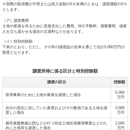
※実際の取得費が不明または収入金額の5％未満のときは、譲渡価額の5％
とします。
（ア）譲渡費用
土地や家屋を売るために直接支出した費用。仲介手数料、測量費用、借家
人を立ち退かせる場合の立退料などがあります。
（イ）特別控除額
下表のとおり。ただし、その年の譲渡益の全体を通じて合計5,000万円が
限度となります。
譲渡所得に係る区分と特別控除額
譲渡の区分
控除額
5,000
収用事業のために土地や家屋を譲渡した場合
万円
自分の居住に供していた家屋およびその敷地である土地を譲
3,000
渡した場合
万円
都市基盤整備公団などが行う特定土地区画整理事業などのた
2,000
めに土地等を譲渡した場合
万円