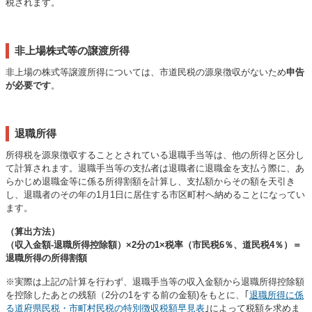
税されます。
非上場株式等の譲渡所得
非上場の株式等譲渡所得については、市道民税の源泉徴収がないため
申告
が必要です
。
退職所得
所得税を源泉徴収することとされている退職手当等は、他の所得と区分し
て計算されます。退職手当等の支払者は退職者に退職金を支払う際に、あ
らかじめ退職金等に係る所得割額を計算し、支払額からその額を天引き
し、退職者のその年の1月1日に居住する市区町村へ納めることになってい
ます。
（算出方法）
（収入金額-退職所得控除額）×2分の1×税率（市民税6％、道民税4％）＝
退職所得の所得割額
※実際は上記の計算を行わず、退職手当等の収入金額から退職所得控除額
を控除したあとの残額（2分の1をする前の金額)をもとに、｢
退職所得に係
る道府県民税・市町村民税の特別徴収税額早見表
｣によって税額を求めま