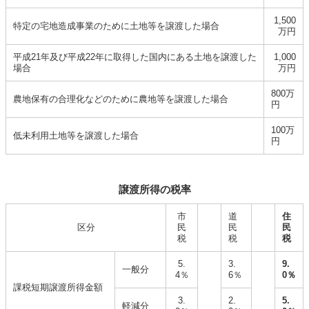
1,500
特定の宅地造成事業のために土地等を譲渡した場合
万円
平成21年及び平成22年に取得した国内にある土地を譲渡した
1,000
場合
万円
800万
農地保有の合理化などのために農地等を譲渡した場合
円
100万
低未利用土地等を譲渡した場合
円
譲渡所得の税率
市
道
住
区分
民
民
民
税
税
税
5.
3.
9.
一般分
4％
6％
0％
課税短期譲渡所得金額
3.
2.
5.
軽減分