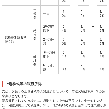
0％
0％
0％
一
3.
2.
5.
般
一律
0％
0％
0％
分
2千万円
2.
＋
1.
＝
4.
以下
4％
6％
0％
特
定
課税長期譲渡所
分
2千万円
3.
2.
5.
得金額
超
0％
0％
0％
6千万円
2.
1.
4.
以下
4％
6％
0％
軽
課
分
6千万円
3.
2.
5.
超
0％
0％
0％
上場株式等の譲渡所得
支払いを受ける上場株式等の譲渡所得について、市道民税は税率5％の源
泉徴収となります。
源泉徴収されている場合は、原則として申告は不要です。申告をした方
は、分離課税として税額を計算し、他の所得の税額と合算して住民税が課