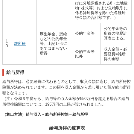
びに分離課税される8（土地建
物･株式等）および先物取引に
係る雑所得等を除いた各種所
得金額の合計額です。）
公的年金等の
公的年金等
所得の簡易計
厚生年金、恩給
算表による。
などの公的年金
1
雑所得
等、上記1～9に
0
あてはまらない
収入金額－必
公的年金等
所得
要経費=雑所
以外
得の金額
給与所得
給与所得は、必要経費に代わるものとして、収入金額に応じ、給与所得控
除額が決められています。この額を収入金額から差し引いた額が給与所得
額となります。
（注）令和３年度から、給与等の収入金額が850万円を超える場合の給与
所得控除額については、195万円の上限が設けられました。
（算出方法）給与収入－給与所得控除＝給与所得
給与所得の速算表