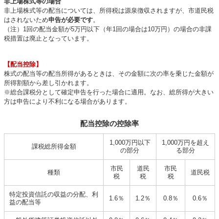
非上場株式等の場合
非上場株式等の配当については、所得税は源泉徴収されますが、市道民税
はされないため
申告が必要です
。
（注）1回の配当金額が5万円以下（年1回の場合は10万円）の場合の非課
税措置は廃止となっています。
【配当控除】
株式の配当等の配当所得があるときは、その金額に次の率を乗じた金額が
所得割額から差し引かれます。
※総合課税分として確定申告を行った場合に適用。なお、総所得が大きい
方は申告により不利になる場合があります。
配当控除の控除率
1,000万円以下
1,000万円を超え
課税総所得金額
の部分
る部分
市民
道民
市民
種類
道民税
税
税
税
特定投資信託の収益の分配、利
1.6％
1.2％
0.8％
0.6％
益の配当等