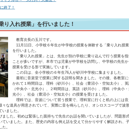
大に終了！
「乗り入れ授業」を行いました！
教育次長の玉川です。
11月11日、小学校６年生が中学校の授業を体験する「乗り入れ授
を行いました。
「乗り入れ授業」とは、先生が別の学校に乗り込んで行う授業を指
ことが多いですが、本市では児童が中学校を訪問し、中学校の先生か
授業を受ける形で実施しています。
この日は、全小学校の６年生76人が砂川中学校に集まりました。
最初に音楽堂で授業に関する説明を聞きました。その後、各教室に
かれて１時間目は、理科（砂川小）、社会（豊沼小・空知太小）、英
（中央小・北光小）、２時間目は、英語（砂川小）、理科（中央小・
光小）、社会（豊沼小・空知太小）の授業を受けました。
理科では、音波について習う授業で、理科室に行くと机の上には音
様々な道具が用意されていて、実際に音を鳴らしたり、オシロスコープで波
ていました。
ました。初めは緊張した面持ちで先生のお話を聞いていましたが、問題形
いていました。また、歴史の内容も例え話を交えて分かりやすく解説され、
した。