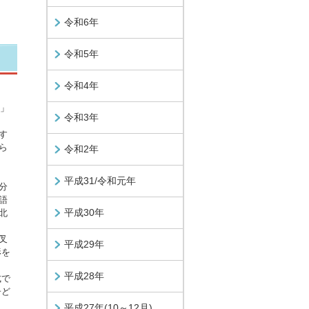
令和6年
令和5年
令和4年
業」
令和3年
す
ら
令和2年
平成31/令和元年
分
語
平成30年
北
叉
平成29年
形を
平成28年
式で
子ど
平成27年(10～12月)