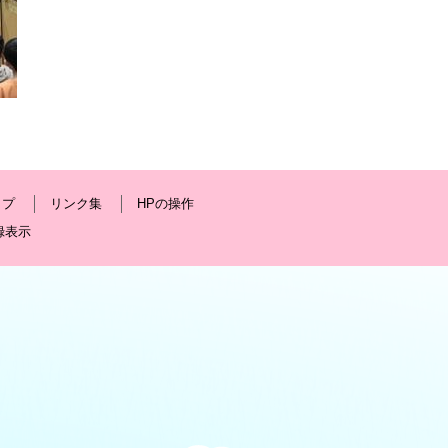
ップ
リンク集
HPの操作
録表示