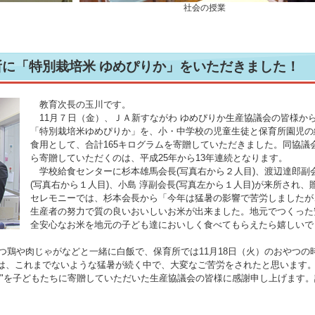
社会の授業
育所に「特別栽培米 ゆめぴりか」をいただきました！
教育次長の玉川です。
11月７日（金）、ＪＡ新すながわ ゆめぴりか生産協議会の皆様か
「特別栽培米ゆめぴりか」を、小・中学校の児童生徒と保育所園児の
食用として、合計165キログラムを寄贈していただきました。同協議
ら寄贈していただくのは、平成25年から13年連続となります。
学校給食センターに杉本雄馬会長(写真右から２人目)、渡辺達郎副
(写真右から１人目)、小島 淳副会長(写真左から１人目)が来所され、
セレモニーでは、杉本会長から「今年は猛暑の影響で苦労しましたが
生産者の努力で質の良いおいしいお米が出来ました。地元でつくった
全安心なお米を地元の子ども達においしく食べてもらえたら嬉しいで
つ鶏や肉じゃがなどと一緒に白飯で、保育所では11月18日（火）のおやつの
は、これまでないような猛暑が続く中で、大変なご苦労をされたと思います
か"を子どもたちに寄贈していただいた生産協議会の皆様に感謝申し上げます。