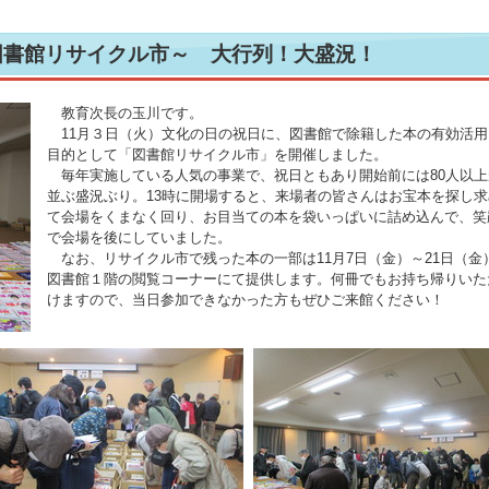
～図書館リサイクル市～ 大行列！大盛況！
教育次長の玉川です。
11月３日（火）文化の日の祝日に、図書館で除籍した本の有効活用
目的として「図書館リサイクル市」を開催しました。
毎年実施している人気の事業で、祝日ともあり開始前には80人以上
並ぶ盛況ぶり。13時に開場すると、来場者の皆さんはお宝本を探し求
て会場をくまなく回り、お目当ての本を袋いっぱいに詰め込んで、笑
で会場を後にしていました。
なお、リサイクル市で残った本の一部は11月7日（金）～21日（金
図書館１階の閲覧コーナーにて提供します。何冊でもお持ち帰りいた
けますので、当日参加できなかった方もぜひご来館ください！