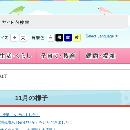
Select Language
▼
の様子
11月の様子
入れ授業」を行いました！
特別栽培米 ゆめぴりか」をいただきました！
館リサイクル市～ 大行列！大盛況！