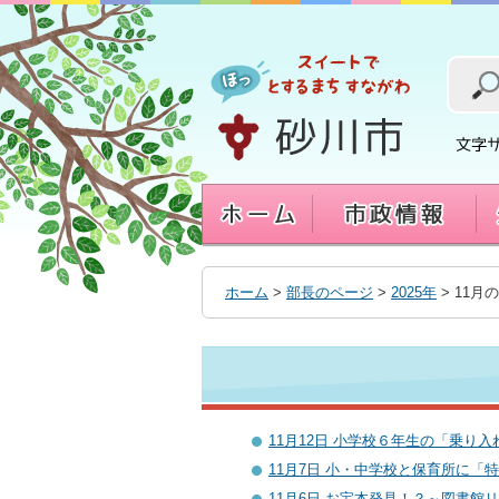
本
文
へ
移
動
す
る
ホーム
>
部長のページ
>
2025年
> 11月
11月12日 小学校６年生の「乗り
11月7日 小・中学校と保育所に「
11月6日 お宝本発見！？～図書