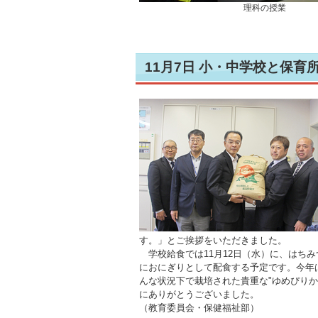
理科の授業
11月7日 小・中学校と保
す。」とご挨拶をいただきました。
学校給食では11月12日（水）に、はちみ
におにぎりとして配食する予定です。今年
んな状況下で栽培された貴重な"ゆめぴり
にありがとうございました。
（教育委員会・保健福祉部）