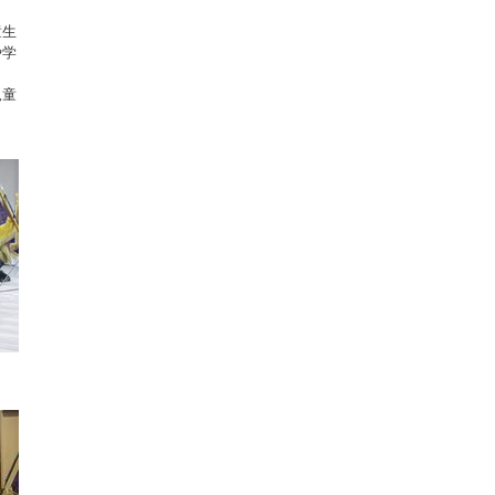
童生
や学
児童