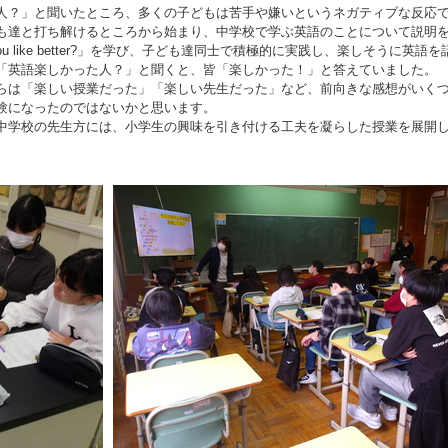
？」と聞いたところ、多くの子どもは苦手や嫌いというネガティブな反応
も達と打ち解けるところから始まり、中学校で学ぶ英語のことについて説明
ou like better?」を学び、子ども達同士で積極的に実践し、楽しそうに英語を
「英語楽しかった人？」と聞くと、皆「楽しかった！」と答えていました。
は「楽しい授業だった」「楽しい先生だった」など、前向きな感想がいく
験になったのではないかと思います。
学校の先生方には、小学生の興味を引き付ける工夫を凝らした授業を展開