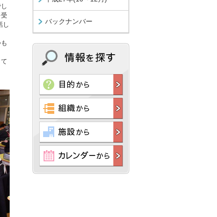
でし
を受
バックナンバー
話し
つも
して