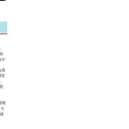
ら
給
会か
会長
贈呈
、
安
時間
。そ
誠