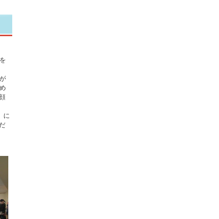
を
が
め
顔
）に
だ