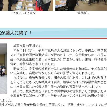
どれにしようかな～
満員御礼
式が盛大に終了！
教育次長の玉川です。
11月５日（水）、砂川市役所の大会議室において、市内全小中学校
よる「６校合同校旗返納式」が行われました。各学校からは、校長先
生、代表児童生徒２名、引率教員の計24名が出席し、来賓、招待者等
含め、総勢84名が参加しました。
開会では、各学校の校旗を手にした校長先生を先頭に、子ども達が
いて入場し、会場の皆さんから温かい拍手で迎えられました。
入場後は、板垣教育長より、開会の挨拶があり、これまでの教育活
を支えてくださった教職員や保護者、地域の皆様への感謝の言葉とと
に、本日出席した代表児童生徒への激励の言葉が述べられました。
続いて、校長先生を代表して砂川中学校の堤校長よりご挨拶があり
令和５年度に閉校した石山中学校を含めた７校それぞれの思いを砂川
れました。
生と代表児童生徒が校旗を掲げて正面に立ち、児童生徒から、これまでの