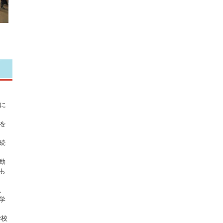
に
を
続
動
も
、
学
学校