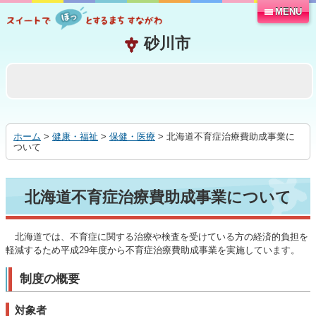
MENU
本
文
へ
移
動
す
る
ホーム
>
健康・福祉
>
保健・医療
> 北海道不育症治療費助成事業に
ついて
北海道不育症治療費助成事業について
北海道では、不育症に関する治療や検査を受けている方の経済的負担を
軽減するため平成29年度から不育症治療費助成事業を実施しています。
制度の概要
対象者