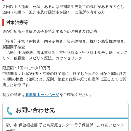
２回以上の流産、死産、あるいは早期新生児死亡の既往がある方のうち、
道内（札幌市、旭川市及び函館市を除く）に住所を有する方
対象治療等
道が定める不育症の因子を特定するための検査及び治療
【検査】子宮形態検査、内分泌検査、染色体検査、抗リン脂質抗体検査、
凝固因子検査
【治療】手術療法、着床前診断、抗甲状腺薬・甲状腺ホルモン剤、インス
リン、低容量アスピリン療法、カウンセリング
限度額：1回※につき10万円
申請期限：1回の検査・治療の終了毎に、終了した日の翌日から60日以内
※1回の検査・治療とは、原則、検査と妊娠を経て出産等に至るまでに実
施した治療です。
制度の詳細は
北海道ホームページ
をご確認ください。
お問い合わせ先
砂川市 保健福祉部 子ども家庭センター 母子保健係（ふれあいセンタ
ー内）