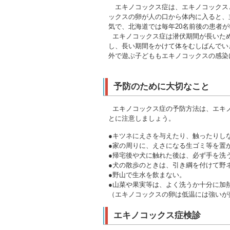
エキノコックス症は、エキノコックス
ックスの卵が人の口から体内に入ると、
気で、北海道では毎年20名前後の患者
エキノコックス症は潜伏期間が長いため
し、長い期間をかけて体をむしばんでい
外で遊ぶ子どももエキノコックスの感染
予防のために大切なこと
エキノコックス症の予防方法は、エキノ
とに注意しましょう。
●キツネにえさを与えたり、触ったりし
●家の周りに、えさになる生ゴミ等を置
●帰宅後や犬に触れた後は、必ず手を洗
●犬の散歩のときは、引き綱を付けて野
●野山で生水を飲まない。
●山菜や果実等は、よく洗うか十分に加
（エキノコックスの卵は低温には強いが
エキノコックス症検診