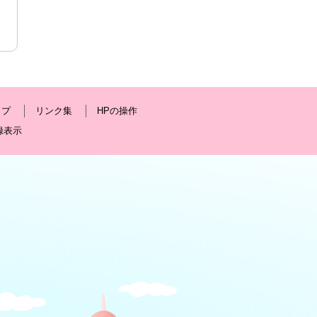
ップ
リンク集
HPの操作
録表示