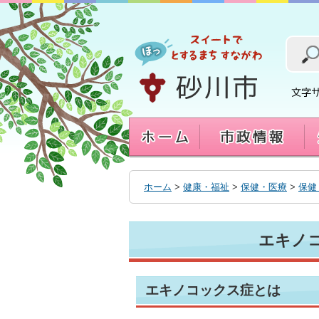
本
文
へ
移
動
す
る
ホーム
>
健康・福祉
>
保健・医療
>
保健
エキノ
エキノコックス症とは