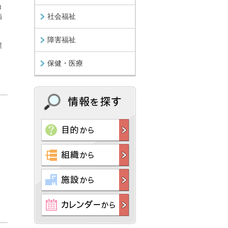
コ
社会福祉
病
障害福祉
屋
保健・医療