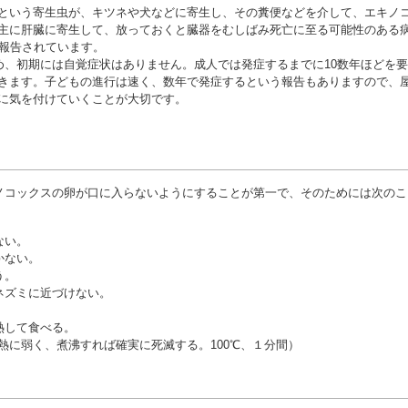
という寄生虫が、キツネや犬などに寄生し、その糞便などを介して、エキノ
主に肝臓に寄生して、放っておくと臓器をむしばみ死亡に至る可能性のある
が報告されています。
、初期には自覚症状はありません。成人では発症するまでに10数年ほどを要
きます。子どもの進行は速く、数年で発症するという報告もありますので、
に気を付けていくことが大切です。
コックスの卵が口に入らないようにすることが第一で、そのためには次のこ
ない。
かない。
う。
ネズミに近づけない。
熱して食べる。
熱に弱く、煮沸すれば確実に死滅する。100℃、１分間）