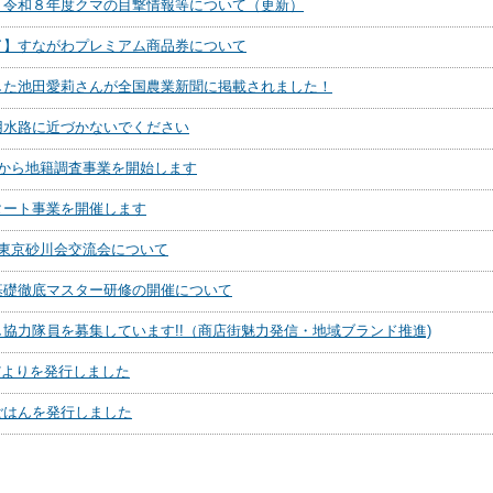
】令和８年度クマの目撃情報等について（更新）
了】すながわプレミアム商品券について
した池田愛莉さんが全国農業新聞に掲載されました！
用水路に近づかないでください
度から地籍調査事業を開始します
タート事業を開催します
度東京砂川会交流会について
基礎徹底マスター研修の開催について
協力隊員を募集しています!!（商店街魅力発信・地域ブランド推進)
oだよりを発行しました
ごはんを発行しました