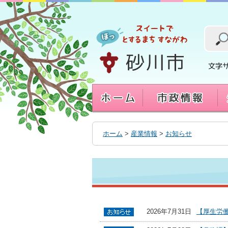
本
文
へ
移
動
す
る
ホーム
>
産業情報
>
お知らせ
2026年7月31日
【厚生労