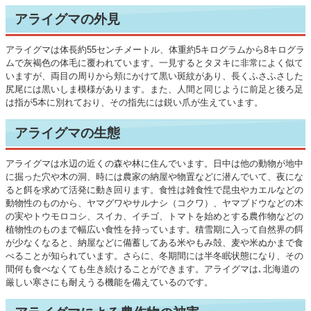
アライグマの外見
アライグマは体長約55センチメートル、体重約5キログラムから8キログラ
ムで灰褐色の体毛に覆われています。一見するとタヌキに非常によく似て
いますが、両目の周りから頬にかけて黒い斑紋があり、長くふさふさした
尻尾には黒いしま模様があります。また、人間と同じように前足と後ろ足
は指が5本に別れており、その指先には鋭い爪が生えています。
アライグマの生態
アライグマは水辺の近くの森や林に住んでいます。日中は他の動物が地中
に掘った穴や木の洞、時には農家の納屋や物置などに潜んでいて、夜にな
ると餌を求めて活発に動き回ります。食性は雑食性で昆虫やカエルなどの
動物性のものから、ヤマグワやサルナシ（コクワ）、ヤマブドウなどの木
の実やトウモロコシ、スイカ、イチゴ、トマトを始めとする農作物などの
植物性のものまで幅広い食性を持っています。積雪期に入って自然界の餌
が少なくなると、納屋などに備蓄してある米やもみ殻、麦や米ぬかまで食
べることが知られています。さらに、冬期間には半冬眠状態になり、その
間何も食べなくても生き続けることができます。アライグマは､北海道の
厳しい寒さにも耐えうる機能を備えているのです。