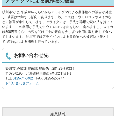
アライグマによる農作物の被害
砂川市では､平成18年くらいからアライグマによる農作物への被害が発生
し､被害は増加する傾向にあります。砂川市ではトウモロコシやスイカな
どに被害が集中しています。アライグマは、手先が器用で鋭い爪を持って
います。この器用な手先でトウモロコシは皮をむいて食べますし、スイカ
は500円玉くらいの穴を開けて中の果肉を少しずつ器用に取り出して食べ
てしまいます。砂川市ではアライグマによる農作物への被害防止策とし
て､箱わなによる捕獲を行っています｡
お問い合わせ先
砂川市 経済部 農政課 農政係〔2階 23番窓口〕
〒073-0195 北海道砂川市西7条北2丁目1-1
TEL
0125-74-8482
FAX 0125-52-6777
お問い合わせフォーム
産業情報