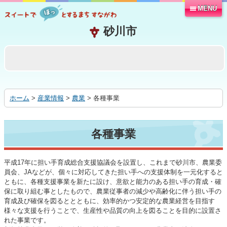
MENU
本
文
へ
移
動
す
る
ホーム
>
産業情報
>
農業
> 各種事業
各種事業
平成17年に担い手育成総合支援協議会を設置し、これまで砂川市、農業委
員会、JAなどが、個々に対応してきた担い手への支援体制を一元化すると
ともに、各種支援事業を新たに設け、意欲と能力のある担い手の育成・確
保に取り組む事としたもので、農業従事者の減少や高齢化に伴う担い手の
育成及び確保を図るととともに、効率的かつ安定的な農業経営を目指す
様々な支援を行うことで、生産性や品質の向上を図ることを目的に設置さ
れた事業です。