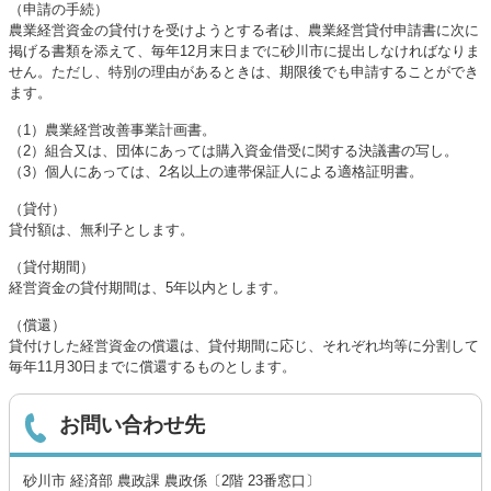
（申請の手続）
農業経営資金の貸付けを受けようとする者は、農業経営貸付申請書に次に
掲げる書類を添えて、毎年12月末日までに砂川市に提出しなければなりま
せん。ただし、特別の理由があるときは、期限後でも申請することができ
ます。
（1）農業経営改善事業計画書。
（2）組合又は、団体にあっては購入資金借受に関する決議書の写し。
（3）個人にあっては、2名以上の連帯保証人による適格証明書。
（貸付）
貸付額は、無利子とします。
（貸付期間）
経営資金の貸付期間は、5年以内とします。
（償還）
貸付けした経営資金の償還は、貸付期間に応じ、それぞれ均等に分割して
毎年11月30日までに償還するものとします。
お問い合わせ先
砂川市 経済部 農政課 農政係〔2階 23番窓口〕