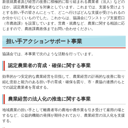
新規就農者及び経営の改善に積極的に取り組まれる農業者（法人）などの
ほか、認定農業者などを対象としています。これまでは、支援を受けよう
とする担い手の皆さんにとって、どこへ行けばどんな支援が受けられるの
か分かりにくいものでした。これからは、協議会にワンストップ支援窓口
（市農政課）を設置しています。営農・就農など、農業に関する相談に応
じますので、農政課農政係までお問い合わせください。
担い手アクションサポート事業
協議会では、本事業で次のような活動を行っています。
認定農業者の育成・確保に関する事業
効率的かつ安定的な農業経営を目指して、農業経営の計画的な改善に取り
組む意欲と能力のある担い手の育成・確保を図り、市・農協の連携のもと
での認定農業者を育成する。
農業経営の法人化の推進に関する事業
地域農業の担い手として離農者等の農地や農作業を引き受けて雇用の場と
するなど、公益的機能の発揮が期待されており、農業経営の法人化を支援
する。