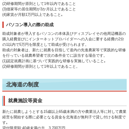
(2)研修期間が原則として1年以内であること
(3)借家等の居住期間が3か月以上であること
(4)家賃が月額1万円以上であること｡
パソコン導入の際の助成
助成対象者が導入するパソコンの本体及びディスプレイその他周辺機器の
購入経費並びにインターネットプロバイダーへの入会に要する経費の2分
の1以内で5万円を限度として助成が受けられます。
助成の対象者は、新たに就農を目指して道内の先進農家等で実践的な研修
を行っている就農希望者で次の条件全てに該当する場合です。
(1)認定就農計画に基づいて実践的な研修を実施していること｡
(2)研修期間が原則として1年以上であること。
北海道の制度
就農施設等資金
新たに就農しようとする15歳以上65歳未満の方や農業法人等に対して農業
経営を開始する際に必要となる資金を北海道が無利子で貸し付ける制度で
す｡
貸付限度額:40歳未満の方 3,700万円