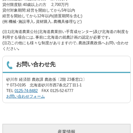
貸付限度額:40歳以上の方 2,700万円
貸付対象期間:経営を開始してから5年以内
経営を開始してから12年以内(措置期間を含む)
(例:機械･施設導入､資材購入､農機具修理など)
(注1)北海道農業公社(北海道農業担い手育成センター)及び北海道の制度を
利用する場合には､事前に北海道の就農計画の認定が必要です｡
(注2)この他にも様々な制度がありますので､農政課農政係へお問い合わせ
ください｡
お問い合わせ先
砂川市 経済部 農政課 農政係〔2階 23番窓口〕
〒073-0195 北海道砂川市西7条北2丁目1-1
TEL
0125-74-8482
FAX 0125-52-6777
お問い合わせフォーム
産業情報