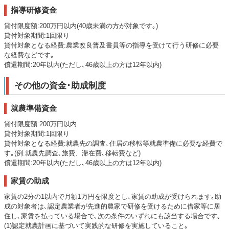
指導研修資金
貸付限度額:200万円以内(40歳未満の方が対象です｡)
貸付対象期間:1回限り
貸付対象となる経費:農業改良普及書員等の指導を受けて行う研修に必要
な経費などです｡
償還期間:20年以内(ただし､46歳以上の方は12年以内)
その他の資金･助成制度
就農準備資金
貸付限度額:200万円以内
貸付対象期間:1回限り
貸付対象となる経費:就農先の調査､住居の移転等就農準備に必要な経費で
す｡(例:就農先調査､旅費、滞在費､移転費など)
償還期間:20年以内(ただし､46歳以上の方は12年以内)
家賃の助成
家賃の2分の1以内で月額1万円を限度とし､家賃の助成が受けられます｡助
成の対象者は､認定農業者が先進的農家で研修を受けるために借家等に居
住し､家賃を払っている場合で､次の条件のいずれにも該当する場合です｡
(1)認定就農計画に基づいて実践的な研修を実施していること｡