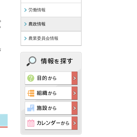
労働情報
ら
農政情報
も
農業委員会情報
お