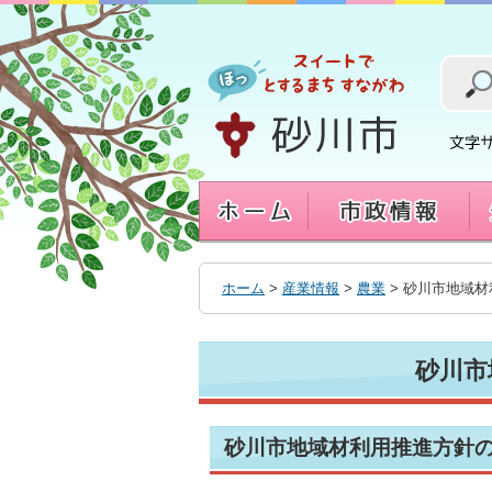
本
文
へ
移
動
す
る
ホーム
>
産業情報
>
農業
> 砂川市地域
砂川市
砂川市地域材利用推進方針