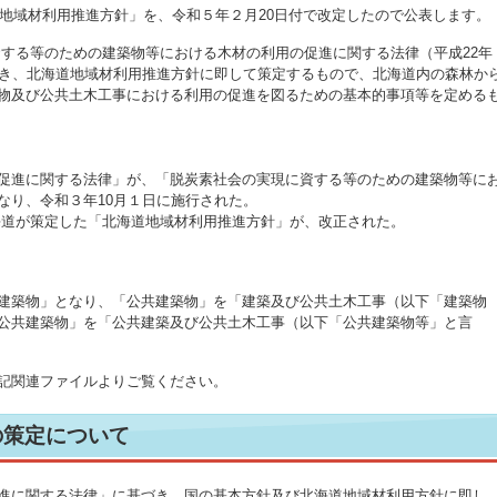
市地域材利用推進方針」を、令和５年２月20日付で改定したので公表します。
資する等のための建築物等における木材の利用の促進に関する法律（平成22年
づき、北海道地域材利用推進方針に即して策定するもので、北海道内の森林か
物及び公共土木工事における利用の促進を図るための基本的事項等を定める
促進に関する法律」が、「脱炭素社会の実現に資する等のための建築物等に
なり、令和３年10月１日に施行された。
海道が策定した「北海道地域材利用推進方針」が、改正された。
建築物」となり、「公共建築物」を「建築及び公共土木工事（以下「建築物
公共建築物」を「公共建築及び公共土木工事（以下「公共建築物等」と言
記関連ファイルよりご覧ください。
の策定について
進に関する法律」に基づき、国の基本方針及び北海道地域材利用方針に即し