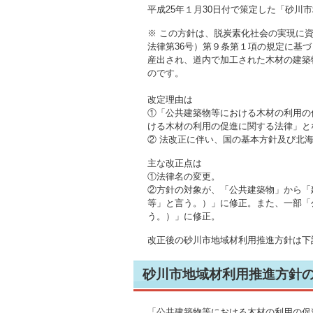
平成25年１月30日付で策定した「砂川
※ この方針は、脱炭素化社会の実現に
法律第36号）第９条第１項の規定に基
産出され、道内で加工された木材の建築
のです。
改定理由は
①「公共建築物等における木材の利用の
ける木材の利用の促進に関する法律」と
② 法改正に伴い、国の基本方針及び北
主な改正点は
①法律名の変更。
②方針の対象が、「公共建築物」から「
等」と言う。）」に修正。また、一部「
う。）」に修正。
改正後の砂川市地域材利用推進方針は下
砂川市地域材利用推進方針
「公共建築物等における木材の利用の促