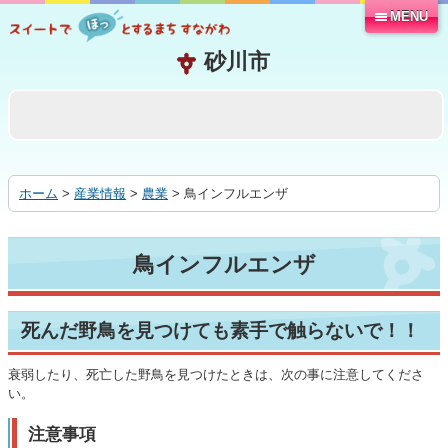
MENU
本
文
へ
移
動
す
る
ホーム
>
産業情報
>
農業
> 鳥インフルエンザ
鳥インフルエンザ
死んだ野鳥を見つけても素手で触らないで！！
衰弱したり、死亡した野鳥を見つけたときは、次の事に注意してくださ
い。
注意事項