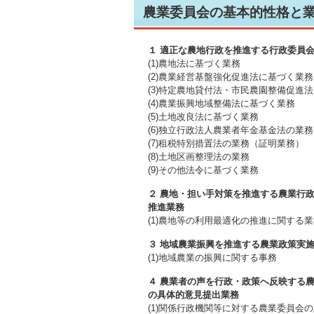
農業委員会の基本的性格と
１ 適正な農地行政を推進する行政委員会
(1)農地法に基づく業務
(2)農業経営基盤強化促進法に基づく業務
(3)特定農地貸付法・市民農園整備促進
(4)農業振興地域整備法に基づく業務
(5)土地改良法に基づく業務
(6)独立行政法人農業者年金基金法の業務
(7)租税特別措置法の業務（証明業務）
(8)土地区画整理法の業務
(9)その他法令に基づく業務
２ 農地・担い手対策を推進する農業行
推進業務
(1)農地等の利用最適化の推進に関する
３ 地域農業振興を推進する農業政策実施
(1)地域農業の振興に関する事務
４ 農業者の声を行政・政策へ反映する農
の具体的意見提出業務
(1)関係行政機関等に対する農業委員会