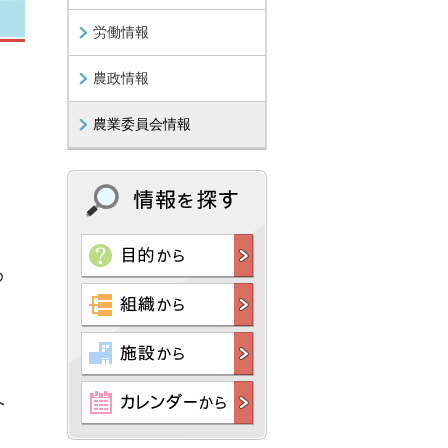
労働情報
農政情報
農業委員会情報
の
へ