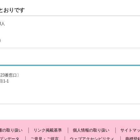
とおりです
3人
）
23番窓口〕
1-1
権の取り扱い
リンク掲載基準
個人情報の取り扱い
サイトマ
プンデータ
ご意見・ご提言
ウェブアクセシビリティ
商標登