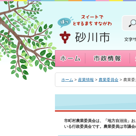
本
文
へ
移
動
す
る
ホーム
>
産業情報
>
農業委員会
> 農業
市町村農業委員会は、「地方自治法」お
いる行政委員会です。農業委員は市議会