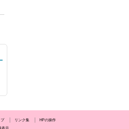
ップ
リンク集
HPの操作
録表示