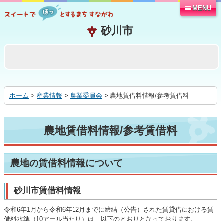
MENU
本
文
へ
移
動
す
る
ホーム
>
産業情報
>
農業委員会
> 農地賃借料情報/参考賃借料
農地賃借料情報/参考賃借料
農地の賃借料情報について
砂川市賃借料情報
令和6年1月から令和6年12月までに締結（公告）された賃貸借における賃
借料水準（10アール当たり）は、以下のとおりとなっております。