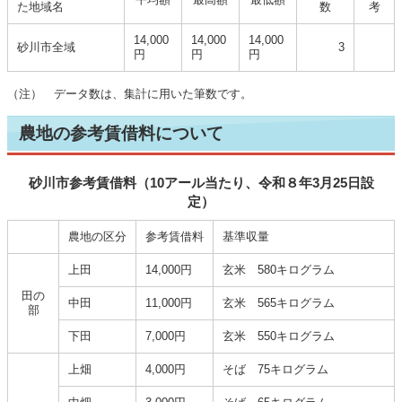
た地域名
数
考
14,000
14,000
14,000
砂川市全域
3
円
円
円
（注） データ数は、集計に用いた筆数です。
農地の参考賃借料について
砂川市参考賃借料（10アール当たり、令和８年3月25日設
定）
農地の区分
参考賃借料
基準収量
上田
14,000円
玄米 580キログラム
田の
中田
11,000円
玄米 565キログラム
部
下田
7,000円
玄米 550キログラム
上畑
4,000円
そば 75キログラム