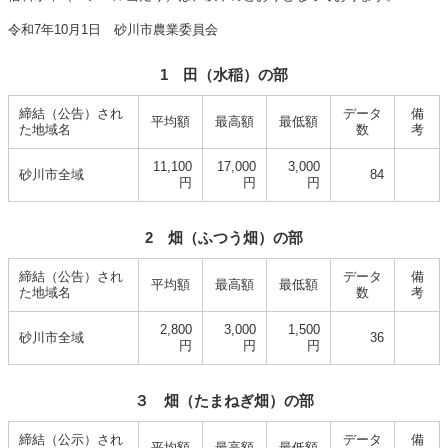
令和7年10月1日 砂川市農業委員会
1 田（水稲）の部
締結（公告）され
データ
備
平均額
最高額
最低額
た地域名
数
考
11,100
17,000
3,000
砂川市全域
84
円
円
円
2 畑（ふつう畑）の部
締結（公告）され
データ
備
平均額
最高額
最低額
た地域名
数
考
2,800
3,000
1,500
砂川市全域
36
円
円
円
３ 畑（たまねぎ畑）の部
締結（公示）され
データ
備
平均額
最高額
最低額