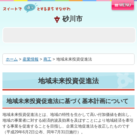
MENU
本
文
へ
移
動
す
る
ホーム
>
産業情報
>
商工
> 地域未来投資促進法
地域未来投資促進法
地域未来投資促進法に基づく基本計画について
地域未来投資促進法とは、地域の特性を生かして高い付加価値を創出し、
地域の事業者に対する経済的波及効果を及ぼすことにより地域経済を牽引
する事業を促進することを目指し、企業立地促進法を改正したものです
（平成29年6月2日公布、同年7月31日施行）。