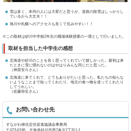
雪は多く、本州の人には大変だと思うが、道路の除雪はしっかりし
ているから大丈夫！！
旭川や札幌へのアクセスも良くて住みやすい！！
※この取材は砂川中学校2年生の職場体験授業の一環として行いました。
取材を担当した中学生の感想
北海道や砂川のことを良く思ってくれていて嬉しかった。最初は来
たときに雪に慣れないのはやはりみんな同じだと思った。
（神原安斗さん）
北海道に来てくれて、とてもありがたいと思った。私たちの知らな
いようなことまで知ってくれたり、地元の食べ物を使ってくれたり
してうれしい。
（佐藤弥生さん）
お問い合わせ先
すながわ移住定住促進協議会事務局
〒073-0195 北海道砂川市西7条北2丁目1-1