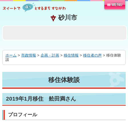
MENU
本
文
へ
移
動
す
る
ホーム
>
市政情報
>
企画・計画
>
移住情報
>
移住者の声
> 移住体験
談
移住体験談
2019年1月移住 舩田満さん
プロフィール