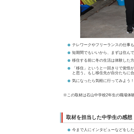
テレワークやフリーランスの仕事
短期間でもいいから、まずは住ん
移住する
前に
冬の生活は体験した
「移住」というと一回きりで覚悟
と思う。もし移住先が自分たちに
気になったら気軽に行ってみよう
※この取材は石山中学校2年生の職場体
取材を担当した中学生の感想
今まで人にインタビューなどをし