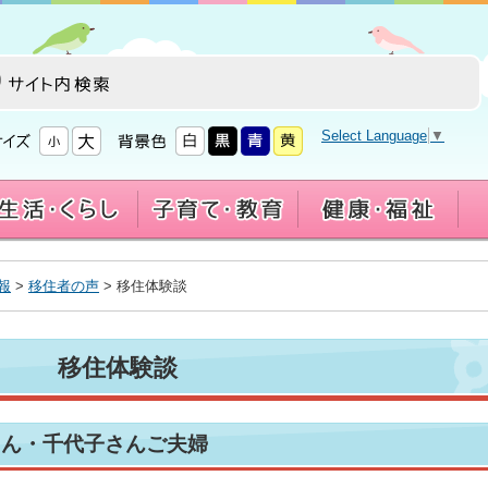
Select Language
▼
報
>
移住者の声
> 移住体験談
移住体験談
さん・千代子さんご夫婦