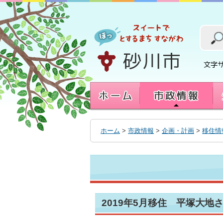
本
文
へ
移
動
す
る
ホーム
>
市政情報
>
企画・計画
>
移住情
2019年5月移住 平塚大地