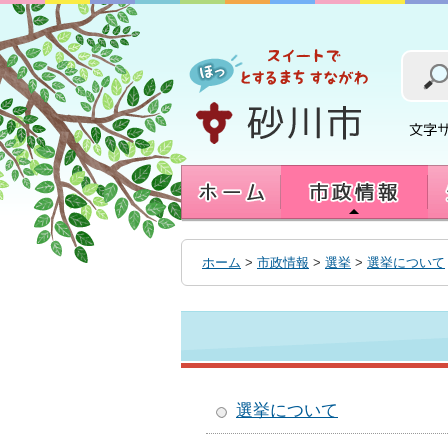
本
文
へ
移
動
す
る
ホーム
>
市政情報
>
選挙
>
選挙について
選挙について