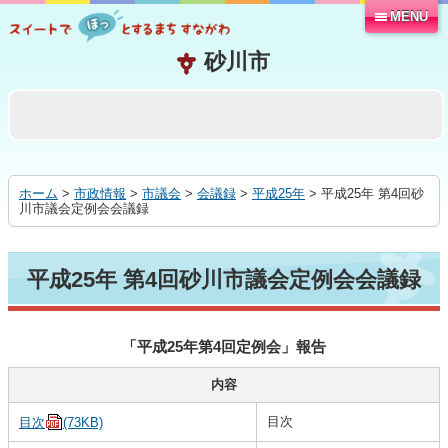
MENU
本
文
へ
移
動
す
る
ホーム
>
市政情報
>
市議会
>
会議録
>
平成25年
> 平成25年 第4回砂
川市議会定例会会議録
平成25年 第4回砂川市議会定例会会議録
「平成25年第4回定例会」報告
内容
目次
目次
(73KB)