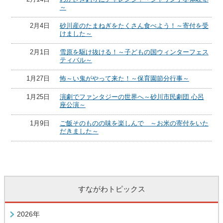
～
2月4日
砂川産のたまねぎをたくさん食べよう！～寄付を受
けました～
2月1日
雪原を駆け抜ける！～子どもの国ウィンターフェス
ティバル～
1月27日
怖～い鬼がやって来た！～保育園節分行事～
1月25日
演劇でファンタジーの世界へ～砂川市民劇団 心呂
座公演～
1月9日
ご飯そのものの味を楽しんで ～お米の寄付をいた
だきました～
すながわトピックス
2026年