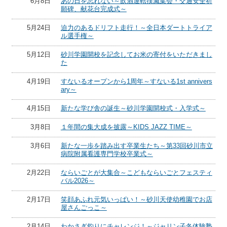
6月8日
あの日を忘れない～飲酒運転撲滅集会・交通安全祈
願碑、献花台完成式～
5月24日
迫力のあるドリフト走行！～全日本ダートトライア
ル選手権～
5月12日
砂川学園開校を記念してお米の寄付をいただきまし
た
4月19日
すないるオープンから1周年～すないる1st annivers
ary～
4月15日
新たな学び舎の誕生～砂川学園開校式・入学式～
3月8日
１年間の集大成を披露～KIDS JAZZ TIME～
3月6日
新たな一歩を踏み出す卒業生たち～第33回砂川市立
病院附属看護専門学校卒業式～
2月22日
ならいごとが大集合～こどもならいごとフェスティ
バル2026～
2月17日
笑顔あふれ元気いっぱい！～砂川天使幼稚園でお店
屋さんごっこ～
2月14日
わかさぎ釣りにチャレンジ！～ジャリン子冬体験塾