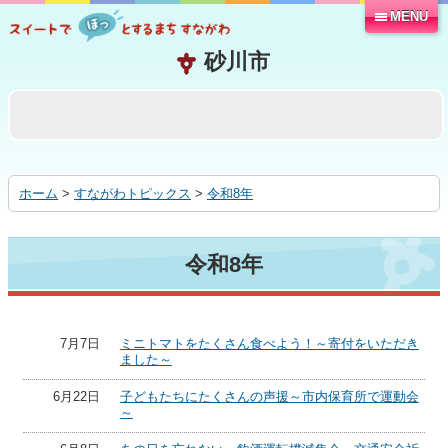
MENU
本
文
へ
移
動
す
る
ホーム
>
すながわトピックス
>
令和8年
令和8年
7月7日
ミニトマトをたくさん食べよう！～寄付をいただき
ました～
6月22日
子どもたちにたくさんの声援～市内保育所で運動会
～