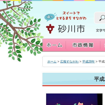
本
文
へ
移
動
す
る
ホーム
>
広報すながわ
>
平成28年
> 平成
平成2