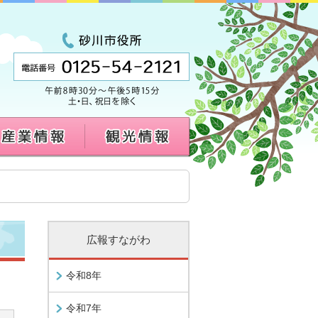
広報すながわ
令和8年
令和7年