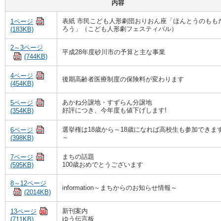
内容
表紙 市民こども人形劇団おりおん座「ほんとうのもも
1ページ
ろう」（こども人形劇フェスティバル）
(183KB)
2～3ページ
平成28年度砂川市の予算と主な事業
(744KB)
4ページ
後期高齢者医療制度の保険料が変わります
(454KB)
あかね分譲地・すずらん分譲地
5ページ
好評につき、今年度も値下げします!
(354KB)
選挙権は18歳から～18歳になれば高校生も参加できま
6ページ
～
(398KB)
まちの話題
7ページ
100歳おめでとうございます
(595KB)
8～12ページ
information～まちからのお知らせ情報～
(2014KB)
新刊案内
13ページ
ゆう伝言板
(711KB)