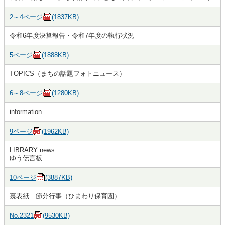
2～4ページ
(1837KB)
令和6年度決算報告・令和7年度の執行状況
5ページ
(1888KB)
TOPICS（まちの話題フォトニュース）
6～8ページ
(1280KB)
information
9ページ
(1962KB)
LIBRARY news
ゆう伝言板
10ページ
(3887KB)
裏表紙 節分行事（ひまわり保育園）
No.2321
(9530KB)