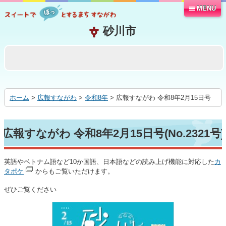
MENU
本
文
へ
移
動
す
る
ホーム
>
広報すながわ
>
令和8年
> 広報すながわ 令和8年2月15日号
広報すながわ 令和8年2月15日号(No.2321号)
英語やベトナム語など10か国語、日本語などの読み上げ機能に対応した
カ
タポケ
からもご覧いただけます。
ぜひご覧ください