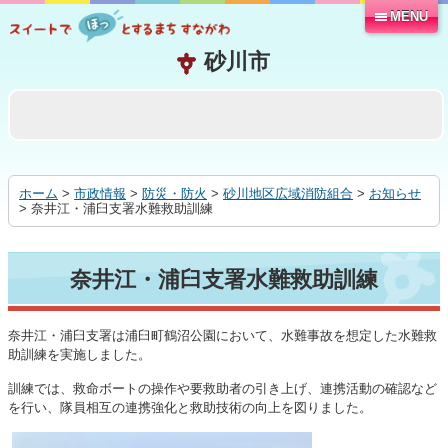
MENU
本
文
へ
移
動
す
る
ホーム
>
市政情報
>
防災・防火
>
砂川地区広域消防組合
>
お知らせ
> 奈井江・浦臼支署水難救助訓練
奈井江・浦臼支署水難救助訓練
奈井江・浦臼支署は浦臼町鶴沼公園において、水難事故を想定した水難救
助訓練を実施しました。
訓練では、救命ボートの操作や要救助者の引き上げ、連携活動の確認など
を行い、隊員相互の連携強化と救助技術の向上を図りました。