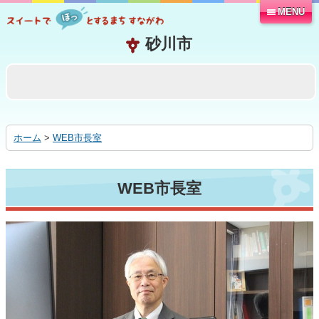
MENU
本
文
へ
移
動
す
る
ホーム
>
WEB市長室
WEB市長室