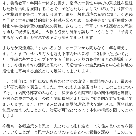
す。義務教育９年間を一体的に捉え、指導の一貫性や学びの系統性を重視
した教育活動を展開することで、子どもたちにより良い環境でより質の高
い学校教育を提供してまいります。また、教育環境の充実に加え、引き続
き子育て世帯の経済的負担の軽減を図るため、高校生等までの医療費の無
料化や学校給食費の無償化の実施、さらには、子育て中の保護者との懇談
を通じて現状を把握し、今後も必要な施策を講じていくことで、「子育て
するなら砂川」を実感できるよう努めてまいります。
まちなか交流施設「すないる」は、オープンから間もなく１年を迎えま
す。これまでに延べ８万人を超える市内外の皆様にご利用いただいてお
り、施設の基本コンセプトである「賑わいと魅力を生むまちの居場所」と
して、今後もまちの活気と賑わい、周辺地域への波及効果と中心市街地の
活性化に寄与する施設として展開してまいります。
一方で昨年は、例年にない多数のヒグマの出没・目撃情報があり、最終的
に15頭の駆除を実施しました。幸いにも人的被害は無く、このことについ
ては、庁内関係部署のみならず、猟友会や近隣市町等の関係機関と連携し
た対応の成果であり、今後も関係機関とより緊密に効果的な対策を講じて
まいります。また、昨年９月に改正鳥獣保護管理法が施行され、緊急銃猟
制度が始まったことから、対応が可能となるよう体制の構築を図ってまい
ります。
今後も、各種施策を市民と一丸となって推し進め、より住み良いまちを築
いていくことが、市民一人ひとりのふるさとへの愛着を深め、「このまち