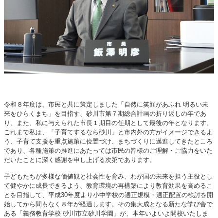
令和８年度は、市民と共に策定しました「自然に笑顔があふれ 明るい未
来をひらくまち」を目指す、砂川市第７期総合計画の折り返しの年であ
り、また、私に与えられた市長１期目の任期として最後の年となります。
これまで私は、「子育てするなら砂川」と市内外の方がイメージできるよ
う、子育て支援を重点施策に位置づけ、まちづくりに邁進してきたところ
であり、各種施策の推進にあたっては市民の皆様のご理解・ご協力をいた
だいたことに深く感謝を申し上げる次第であります。
子どもたちが多様な価値観と社会性を育み、わが国の未来を担う主役とし
て健やかに成長できるよう、教育環境の再構築により教育効果を高めるこ
とを目指して、平成30年度より小中学校の適正規模・適正配置の検討を開
始してから間もなく８年が経過します。その集大成となる新たな学び舎で
ある「義務教育学校 砂川市立砂川学園」が、本年いよいよ開校いたしま