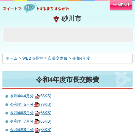
MENU
本
文
へ
移
動
す
る
ホーム
>
WEB市長室
>
市長交際費
>
令和4年度
令和4年度市長交際費
令和4年4月分
(66KB)
令和4年5月分
(79KB)
令和4年6月分
(66KB)
令和4年7月分
(65KB)
令和4年8月分
(68KB)