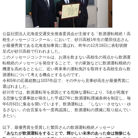
公益社団法人北海道交通安全推進委員会が主催する「飲酒運転根絶！高
校生メッセージコンクール」において、砂川高校1年生の繁田佳志さん
が最優秀賞である北海道知事賞に選ばれ、昨年の12月19日に表彰状贈
呈式が砂川高校で行われました。
このメッセージコンクールは、お酒を飲まない高校生の視点から飲酒運
転根絶のメッセージを発信することで、その家族などに飲酒運転根絶の
機運を高めるとともに、近い将来車の運転免許を取得する高校生自ら飲
酒運転について考える機会とするものです。
令和5年の応募総数は1037作品で、その中から見事砂高生が最優秀賞に
選ばれました。
砂川市では、飲酒運転等を原因とする危険な運転により、5名が死傷す
る悲惨な交通事故が発生した平成27年に飲酒運転撲滅条例を制定し、毎
年6月6日に集会を開いています。飲酒運転は、「しない・させない・ゆ
るさない」の合言葉を今一度再認識し、飲酒運転の撲滅に取り組んでい
きたい。
以下、最優秀賞を受賞した繁田さんの飲酒運転根絶メッセージ
「あなたが飲酒運転をすることで、輝かしい未来のあった命は無惨にも