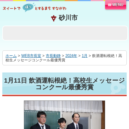
MENU
本
文
へ
移
動
す
る
ホーム
>
WEB市長室
>
市長動静
>
2024年
>
1月
> 飲酒運転根絶！高
校生メッセージコンクール最優秀賞
1月11日 飲酒運転根絶！高校生メッセージ
コンクール最優秀賞