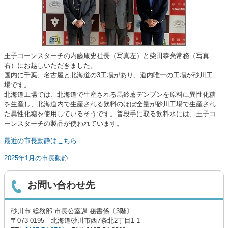
王子コーンスターチの内藤康史社長（写真左）と柴田恭亮常務（写真
右）にお越しいただきました。
国内に千葉、名古屋と北海道の3工場があり、道内唯一の工場が砂川工
場です。
北海道工場では、北海道で生産される馬鈴薯デンプンを原料に異性化糖
を生産し、北海道内で生産される飲料のほぼ全量が砂川工場で生産され
た異性化糖を使用しているそうです。普段手に取る飲料水には、王子コ
ーンスターチの製品が使われています。
最近の市長動静はこちら
2025年1月の市長動静
お問い合わせ先
砂川市 総務部 市長公室課 秘書係〔3階〕
〒073-0195 北海道砂川市西7条北2丁目1-1