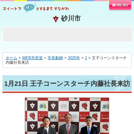
MENU
本
文
へ
移
動
す
る
ホーム
>
WEB市長室
>
市長動静
>
2025年
>
1
> 王子コーンスターチ
内藤社長来訪
1月21日 王子コーンスターチ内藤社長来訪