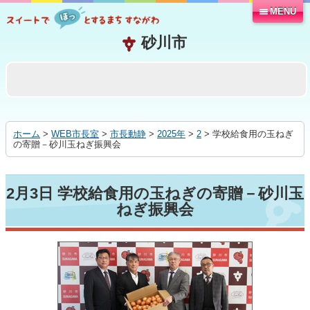
MENU
本
文
へ
移
動
す
る
ホーム
>
WEB市長室
>
市長動静
>
2025年
>
2
> 学校給食用の玉ねぎ
の寄贈－砂川玉ねぎ振興会
2月3日 学校給食用の玉ねぎの寄贈－砂川玉
ねぎ振興会