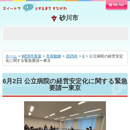
MENU
本
文
へ
移
動
す
る
ホーム
>
WEB市長室
>
市長動静
>
2025年
>
6
> 公立病院の経営安定
化に関する緊急要請ー東京
6月2日 公立病院の経営安定化に関する緊急
要請ー東京