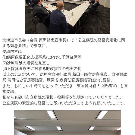
北海道市長会（会長 原田裕恵庭市長）で「公立病院の経営安定化に関
する緊急要請」で東京に。
要請内容は
(1)病床数適正化支援事業における予算確保等
(2)診療報酬の適切な見直し
(3)不採算医療等に対する財政措置の充実強化
以上の3点について、総務省自治行政局 新田一郎官房審議官、自治財政
局 清田浩史官房審議官、厚労省 森真弘官房審議官ほかに要請。
また、お忙しい中時間をとっていただき、東国幹財務大臣政務官にも直
接要請。
私からも砂川市立病院の現状・役割等を説明させていただきました。
公立病院の安定的な経営にご尽力いただきますようお願いいたします。