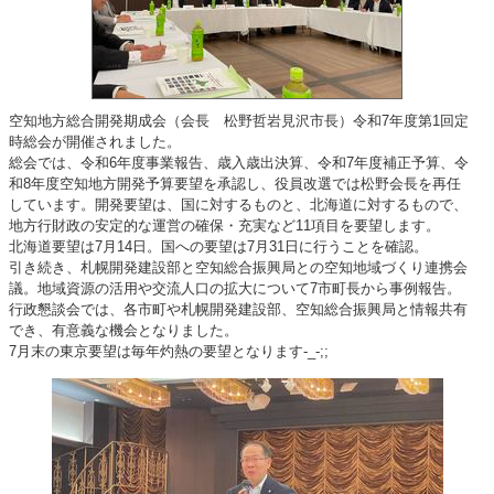
空知地方総合開発期成会（会長 松野哲岩見沢市長）令和7年度第1回定
時総会が開催されました。
総会では、令和6年度事業報告、歳入歳出決算、令和7年度補正予算、令
和8年度空知地方開発予算要望を承認し、役員改選では松野会長を再任
しています。開発要望は、国に対するものと、北海道に対するもので、
地方行財政の安定的な運営の確保・充実など11項目を要望します。
北海道要望は7月14日。国への要望は7月31日に行うことを確認。
引き続き、札幌開発建設部と空知総合振興局との空知地域づくり連携会
議。地域資源の活用や交流人口の拡大について7市町長から事例報告。
行政懇談会では、各市町や札幌開発建設部、空知総合振興局と情報共有
でき、有意義な機会となりました。
7月末の東京要望は毎年灼熱の要望となります-_-;;