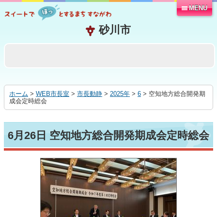
MENU
本
文
へ
移
動
す
る
ホーム
>
WEB市長室
>
市長動静
>
2025年
>
6
> 空知地方総合開発期
成会定時総会
6月26日 空知地方総合開発期成会定時総会