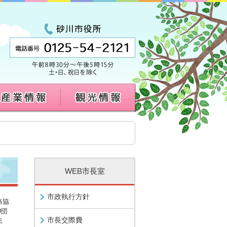
WEB市長室
市政執行方針
絡協
9団
市長交際費
ミ