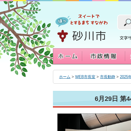
本
文
へ
移
動
す
る
ホーム
>
WEB市長室
>
市長動静
>
2025
6月29日 