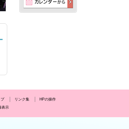
ップ
リンク集
HPの操作
録表示