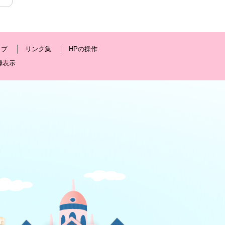
ップ
リンク集
HPの操作
録表示