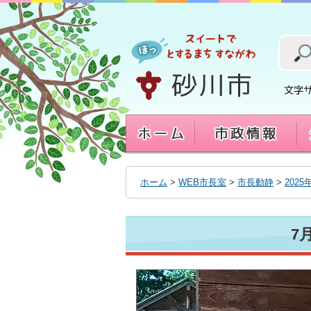
本
文
へ
移
動
す
る
ホーム
>
WEB市長室
>
市長動静
>
2025
7