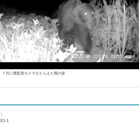
７月に熊監視カメラがとらえた熊の姿
階〕
1-1