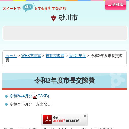
MENU
本
文
へ
移
動
す
る
ホーム
>
WEB市長室
>
市長交際費
>
令和2年度
> 令和2年度市長交際
費
令和2年度市長交際費
令和2年4月分
(63KB)
令和2年5月分（支出なし）