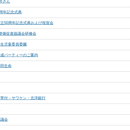
昇さん
0周年記念式典
立50周年記念式典および祝賀会
整備促進協議会研修会
民生児童委員委嘱
造成パーティーのご案内
安田生命
る寄付－サワケン・北洋銀行
会
協議会