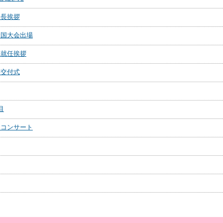
事長挨拶
全国大会出場
長就任挨拶
令交付式
目
ニコンサート