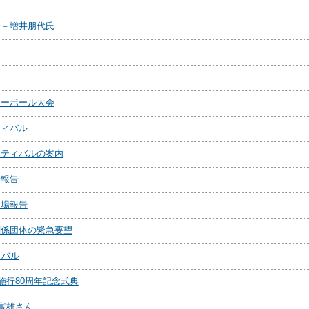
告－増井朋代氏
レーボール大会
ティバル
スティバルの案内
場報告
出場報告
関係団体の緊急要望
ィバル
施行80周年記念式典
原富雄さん