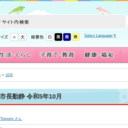
Select Language
▼
年
>
10月
市長動静 令和5年10月
momi さん