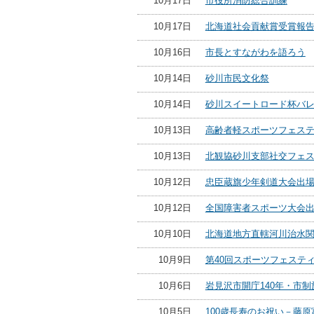
10月17日
市役所消防総合訓練
10月17日
北海道社会貢献賞受賞報
10月16日
市長とすながわを語ろう
10月14日
砂川市民文化祭
10月14日
砂川スイートロード杯バ
10月13日
高齢者軽スポーツフェス
10月13日
北観協砂川支部社交フェ
10月12日
忠臣蔵旗少年剣道大会出
10月12日
全国障害者スポーツ大会
10月10日
北海道地方直轄河川治水
10月9日
第40回スポーツフェステ
10月6日
岩見沢市開庁140年・市制
10月5日
100歳長寿のお祝い－藤