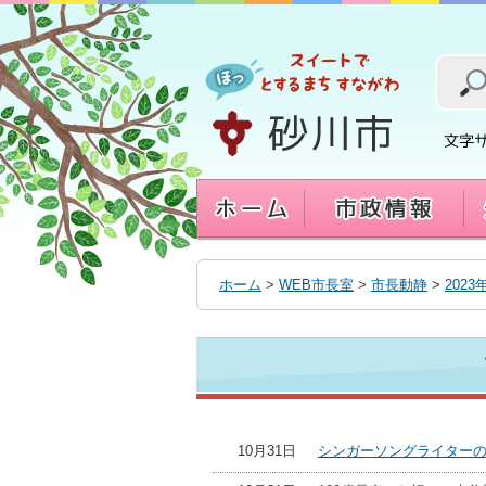
本
文
へ
移
動
す
る
ホーム
>
WEB市長室
>
市長動静
>
2023
10月31日
シンガーソングライターのTo