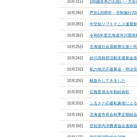
10月31日
100歳長寿のお祝い－大谷
10月29日
芦別130周年・市制施行7
10月28日
中空知ソフトテニス連盟創
10月26日
令和5年度北海道河川環境
10月25日
北海道社会貢献賞伝達と
10月24日
砂川高校部活動支援基金
10月23日
私の地元応援募金－明治
10月20日
献血をしてきました
10月20日
広報委員永年勤続表彰
10月20日
ふるさと応援私募債によ
10月19日
北海道市長会秋季定期総
10月18日
空知管内消費者協会連絡