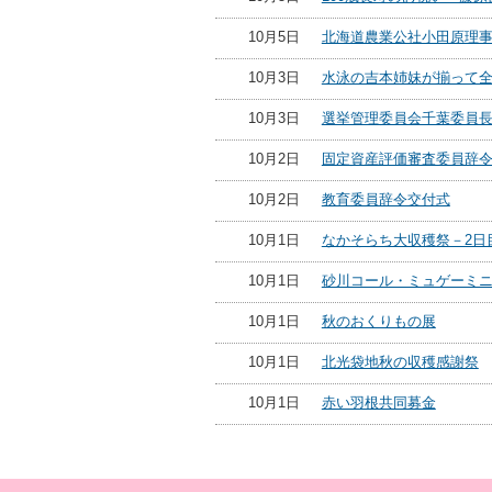
10月5日
北海道農業公社小田原理
10月3日
水泳の吉本姉妹が揃って
10月3日
選挙管理委員会千葉委員
10月2日
固定資産評価審査委員辞
10月2日
教育委員辞令交付式
10月1日
なかそらち大収穫祭－2日
10月1日
砂川コール・ミュゲーミ
10月1日
秋のおくりもの展
10月1日
北光袋地秋の収穫感謝祭
10月1日
赤い羽根共同募金