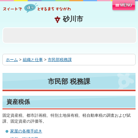
MENU
本
文
へ
移
動
す
る
ホーム
>
組織と仕事
>
市民部税務課
市民部 税務課
資産税係
固定資産税、都市計画税、特別土地保有税、軽自動車税の調査および賦
課、固定資産の評価等。
家屋の各種手続き