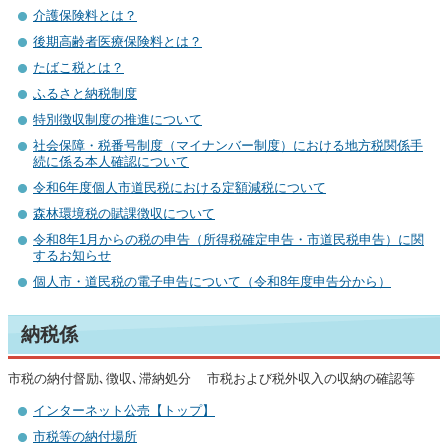
介護保険料とは？
後期高齢者医療保険料とは？
たばこ税とは？
ふるさと納税制度
特別徴収制度の推進について
社会保障・税番号制度（マイナンバー制度）における地方税関係手
続に係る本人確認について
令和6年度個人市道民税における定額減税について
森林環境税の賦課徴収について
令和8年1月からの税の申告（所得税確定申告・市道民税申告）に関
するお知らせ
個人市・道民税の電子申告について（令和8年度申告分から）
納税係
市税の納付督励､徴収､滞納処分 市税および税外収入の収納の確認等
インターネット公売【トップ】
市税等の納付場所